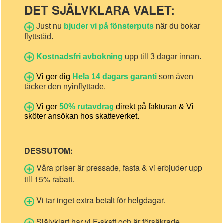
DET SJÄLVKLARA VALET:
Just nu
bjuder vi på fönsterputs
när du bokar
flyttstäd.
Kostnadsfri avbokning
upp till 3 dagar innan.
Vi ger dig
Hela 14 dagars garanti
som även
täcker den nyinflyttade.
Vi ger
50% rutavdrag
direkt på fakturan & Vi
sköter ansökan hos skatteverket.
DESSUTOM:
Våra priser är pressade, fasta & vi erbjuder upp
till 15% rabatt.
Vi tar inget extra betalt för helgdagar.
Självklart har vi F-skatt och är försäkrade.